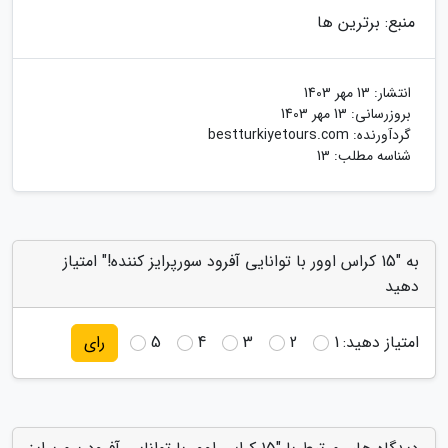
منبع: برترین ها
انتشار:
13 مهر 1403
بروزرسانی:
13 مهر 1403
گردآورنده:
bestturkiyetours.com
شناسه مطلب: 13
به "15 کراس اوور با توانایی آفرود سورپرایز کننده!" امتیاز
دهید
امتیاز دهید:
1
2
3
4
5
رای