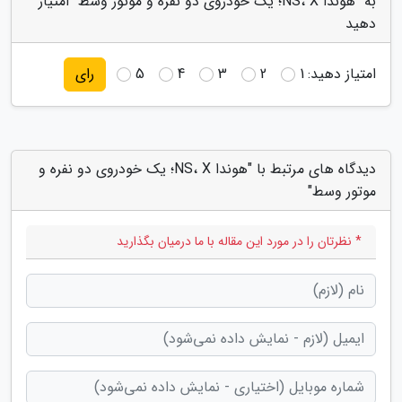
به "هوندا NS، X؛ یک خودروی دو نفره و موتور وسط" امتیاز
دهید
امتیاز دهید:
1
2
3
4
5
رای
دیدگاه های مرتبط با "هوندا NS، X؛ یک خودروی دو نفره و
موتور وسط"
* نظرتان را در مورد این مقاله با ما درمیان بگذارید