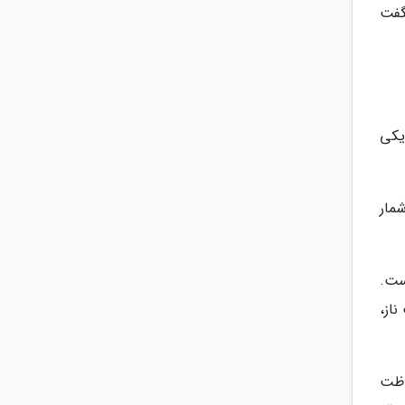
گفت
یکی
ه شمار
ست.
از،
اظت