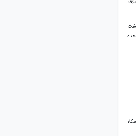
اقه
دشت
هده
سکا،