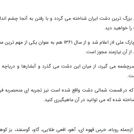
ود 73000 هکتار، به عنوان بزرگ ترین دشت ایران شناخته می گردد و با رفتن به آنجا چشم اند
را خواهید دید.
31 هزار هکتار از این دشت در سال 1354 به عنوان پارک ملی لار اعلام شد و از سال 1361 هم به عنوان یکی از م
از آن نیازمند مجوز است.
 سرچشمه می گیرد، از میان این دشت می گذرد و آبشارها و دریاچه 
ست.
ان که در قسمت شمالی دشت واقع شده است نیز تجربه ای منحصربه فرد
اخته شده که می توانید در آن ماهیگیری کنید.
زجمله روباه، خرس قهوه ای، آهو، افعی طلایی، گاو، گوسفند، بز کوه