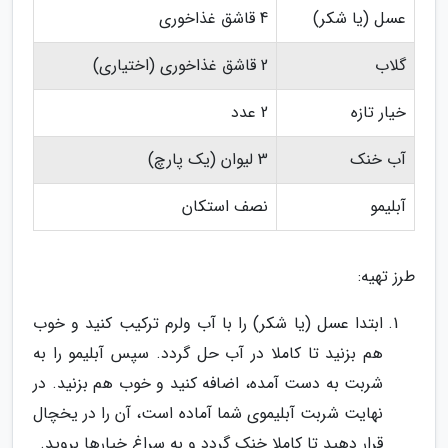
عسل (یا شکر)
4 قاشق غذاخوری
گلاب
2 قاشق غذاخوری (اختیاری)
خیار تازه
2 عدد
آب خنک
3 لیوان (یک پارچ)
آبلیمو
نصف استکان
طرز تهیه:
ابتدا عسل (یا شکر) را با آب ولرم ترکیب کنید و خوب
هم بزنید تا کاملا در آب حل گردد. سپس آبلیمو را به
شربت به دست آمده، اضافه کنید و خوب هم بزنید. در
نهایت شربت آبلیموی شما آماده است، آن را در یخچال
قرار دهید تا کاملا خنک گردد و به سراغ خیارها بروید.