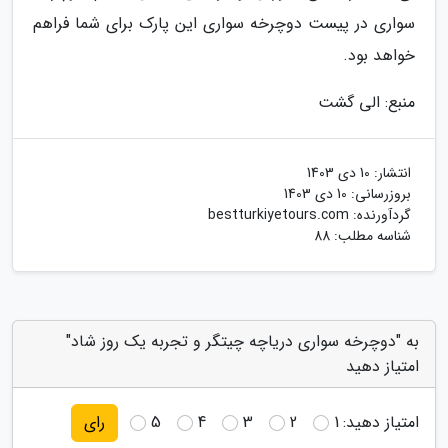
سواری در پیست دوچرخه سواری این پارک برای شما فراهم
خواهد بود.
منبع: الی گشت
انتشار:
10 دی 1403
بروزرسانی:
10 دی 1403
گردآورنده:
bestturkiyetours.com
شناسه مطلب: 88
به "دوچرخه سواری دریاچه چیتگر و تجربه یک روز شاد"
امتیاز دهید
امتیاز دهید:
1
2
3
4
5
رای